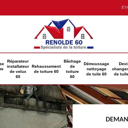
ÊT
Réparateur
Bâchage
se
Démoussage
Devi
installateur
Rehaussement
de
re
nettoyage
change
de velux
de toiture 60
toiture
de tuile 60
de tuil
60
60
DEMAND