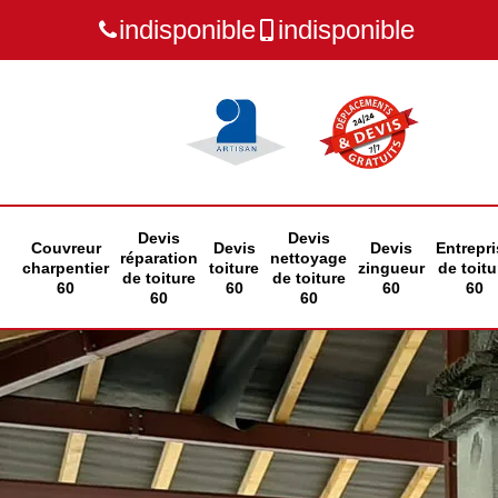
indisponible
indisponible
Devis
Devis
Couvreur
Devis
Devis
Entrepri
réparation
nettoyage
charpentier
toiture
zingueur
de toitu
de toiture
de toiture
60
60
60
60
60
60