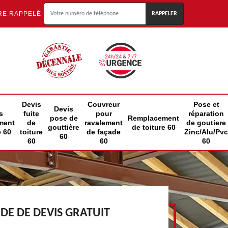
RE RAPPELÉ
Devis
Couvreur
Pose et
Devis
s
fuite
pour
réparation
pose de
Remplacement
ment
de
ravalement
de goutiere
gouttière
de toiture 60
e 60
toiture
de façade
Zinc/Alu/Pvc
60
60
60
60
E DE DEVIS GRATUIT