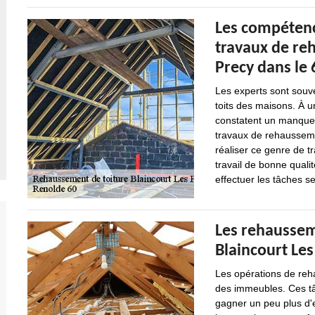
Les compétenc
travaux de reh
Precy dans le 
Les experts sont souve
toits des maisons. À u
constatent un manque d
travaux de rehausseme
réaliser ce genre de t
travail de bonne qualit
effectuer les tâches sel
Les rehausseme
Blaincourt Les
Les opérations de reh
des immeubles. Ces tâ
gagner un peu plus d'e