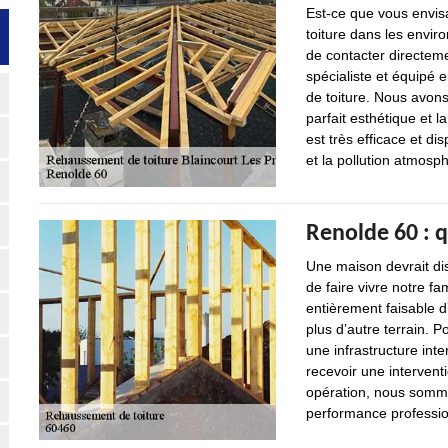
Est-ce que vous envis
toiture dans les envir
de contacter directeme
spécialiste et équipé 
de toiture. Nous avon
parfait esthétique et l
est très efficace et d
et la pollution atmosp
Renolde 60 : 
Une maison devrait dis
de faire vivre notre fa
entièrement faisable 
plus d’autre terrain. P
une infrastructure inter
recevoir une interventi
opération, nous somme
performance professio