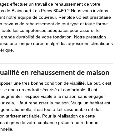
agez effectuer un travail de rehaussement de votre
ons de Blaincourt Les Precy 60460 ? Nous vous invitons
nt notre équipe de couvreur. Renolde 60 est prestataire
en travaux de rehaussement de tout type et toute forme
s toute les compétences adéquates pour assurer le
a grande durabilité de votre fondation. Notre prestation
ispose une longue durée malgré les agressions climatiques
hérique.
qualifié en rehaussement de maison
poser une très bonne condition de viabilité. Le but, c’est
mille dans un endroit sécurisé et confortable. Il est
d’augmenter l’espace viable à la maison sans engager
our cela, il faut rehausser la maison. Vu qu’un habitat est
générationnelle, il est tout à fait raisonnable s’il doit
on strictement fiable. Pour la réalisation de cette
s dignes de votre confiance grâce à notre bonne
nnelle.