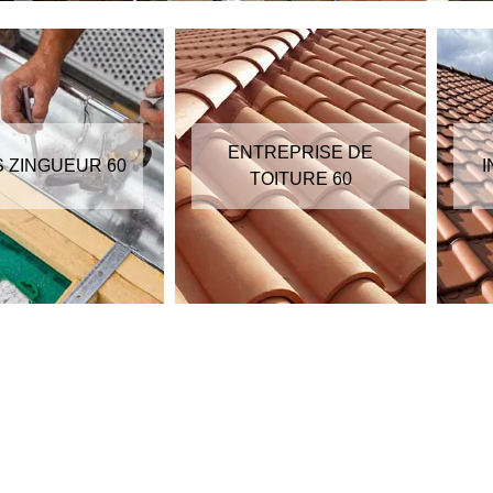
ENTREPRISE DE
S ZINGUEUR 60
I
TOITURE 60