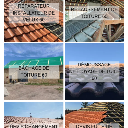
RÉPARATEUR
REHAUSSEMENT DE
INSTALLATEUR DE
TOITURE 60
VELUX 60
DÉMOUSSAGE
BÂCHAGE DE
NETTOYAGE DE TUILE
TOITURE 60
60
DEVIS CHANGEMENT
DEVIS FUITE DE