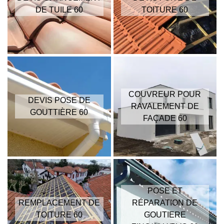
DE TUILE 60
TOITURE 60
COUVREUR POUR
DEVIS POSE DE
RAVALEMENT DE
GOUTTIÈRE 60
FAÇADE 60
POSE ET
REMPLACEMENT DE
RÉPARATION DE
TOITURE 60
GOUTIERE