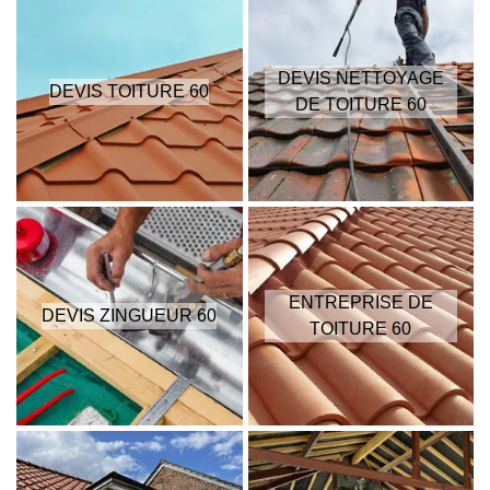
DEVIS NETTOYAGE
DEVIS TOITURE 60
DE TOITURE 60
ENTREPRISE DE
DEVIS ZINGUEUR 60
TOITURE 60