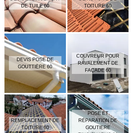
DE TUILE 60
TOITURE 60
COUVREUR POUR
DEVIS POSE DE
RAVALEMENT DE
GOUTTIÈRE 60
FAÇADE 60
POSE ET
REMPLACEMENT DE
RÉPARATION DE
TOITURE 60
GOUTIERE