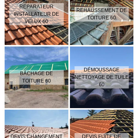
RÉPARATEUR
REHAUSSEMENT DE
INSTALLATEUR DE
TOITURE 60
VELUX 60
DÉMOUSSAGE
BÂCHAGE DE
NETTOYAGE DE TUILE
TOITURE 60
60
DEVIS CHANGEMENT
DEVIS FUITE DE