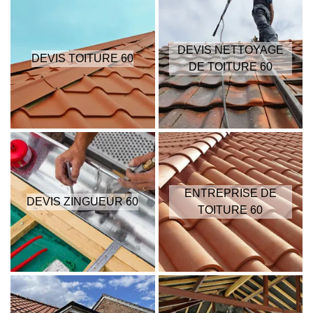
DEVIS NETTOYAGE
DEVIS TOITURE 60
DE TOITURE 60
ENTREPRISE DE
DEVIS ZINGUEUR 60
TOITURE 60