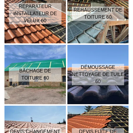
RÉPARATEUR
REHAUSSEMENT DE
INSTALLATEUR DE
TOITURE 60
VELUX 60
DÉMOUSSAGE
BÂCHAGE DE
NETTOYAGE DE TUILE
TOITURE 60
60
DEVIS CHANGEMENT
DEVIS FUITE DE