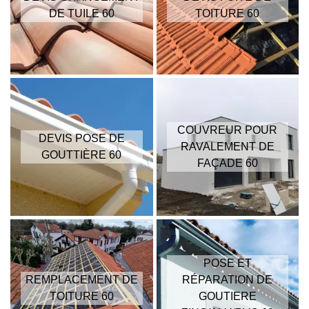
DE TUILE 60
TOITURE 60
COUVREUR POUR
DEVIS POSE DE
RAVALEMENT DE
GOUTTIÈRE 60
FAÇADE 60
POSE ET
REMPLACEMENT DE
RÉPARATION DE
TOITURE 60
GOUTIERE