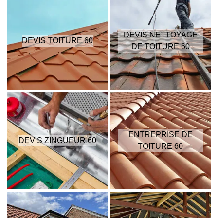
DEVIS NETTOYAGE
DEVIS TOITURE 60
DE TOITURE 60
ENTREPRISE DE
DEVIS ZINGUEUR 60
TOITURE 60