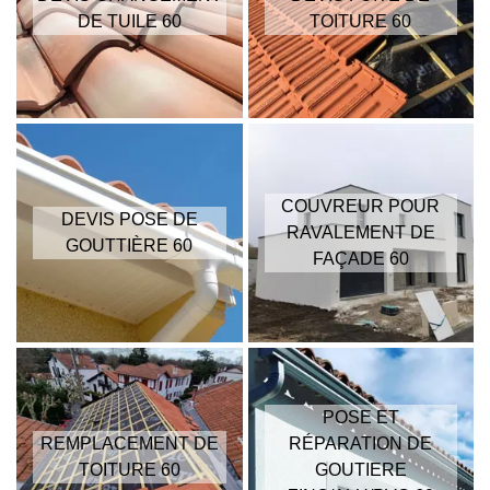
DE TUILE 60
TOITURE 60
COUVREUR POUR
DEVIS POSE DE
RAVALEMENT DE
GOUTTIÈRE 60
FAÇADE 60
POSE ET
REMPLACEMENT DE
RÉPARATION DE
TOITURE 60
GOUTIERE