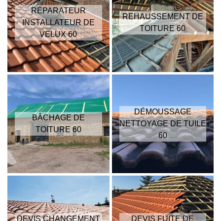
RÉPARATEUR
REHAUSSEMENT DE
INSTALLATEUR DE
TOITURE 60
VELUX 60
DÉMOUSSAGE
BÂCHAGE DE
NETTOYAGE DE TUILE
TOITURE 60
60
DEVIS CHANGEMENT
DEVIS FUITE DE