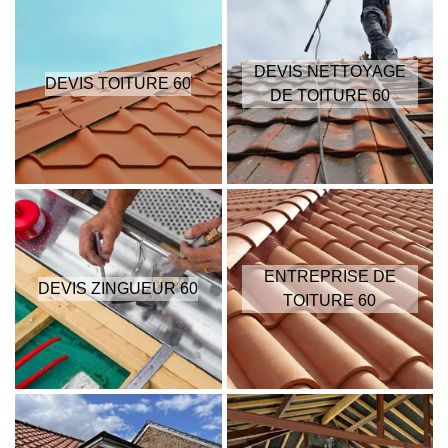
DEVIS NETTOYAGE
DEVIS TOITURE 60
DE TOITURE 60
ENTREPRISE DE
DEVIS ZINGUEUR 60
TOITURE 60