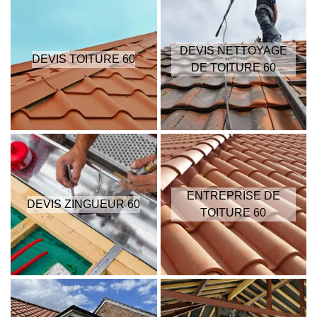
DEVIS NETTOYAGE
DEVIS TOITURE 60
DE TOITURE 60
ENTREPRISE DE
DEVIS ZINGUEUR 60
TOITURE 60