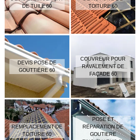
DE TUILE 60
TOITURE 60
COUVREUR POUR
DEVIS POSE DE
RAVALEMENT DE
GOUTTIÈRE 60
FAÇADE 60
POSE ET
REMPLACEMENT DE
RÉPARATION DE
TOITURE 60
GOUTIERE