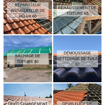
RÉPARATEUR
REHAUSSEMENT DE
INSTALLATEUR DE
TOITURE 60
VELUX 60
DÉMOUSSAGE
BÂCHAGE DE
NETTOYAGE DE TUILE
TOITURE 60
60
DEVIS CHANGEMENT
DEVIS FUITE DE