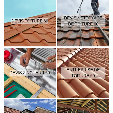
DEVIS NETTOYAGE
DEVIS TOITURE 60
DE TOITURE 60
ENTREPRISE DE
DEVIS ZINGUEUR 60
TOITURE 60