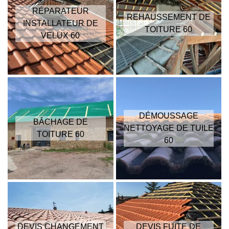
RÉPARATEUR
REHAUSSEMENT DE
INSTALLATEUR DE
TOITURE 60
VELUX 60
DÉMOUSSAGE
BÂCHAGE DE
NETTOYAGE DE TUILE
TOITURE 60
60
DEVIS CHANGEMENT
DEVIS FUITE DE