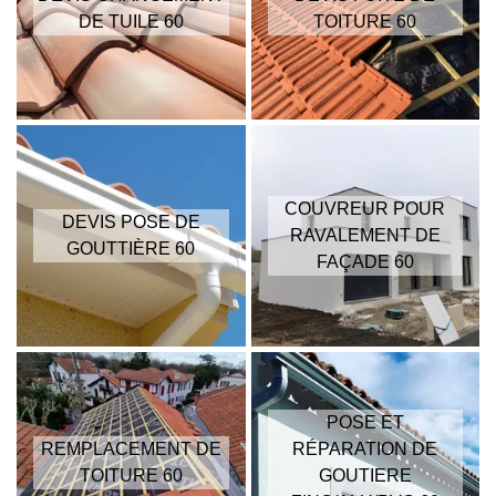
DE TUILE 60
TOITURE 60
COUVREUR POUR
DEVIS POSE DE
RAVALEMENT DE
GOUTTIÈRE 60
FAÇADE 60
POSE ET
REMPLACEMENT DE
RÉPARATION DE
TOITURE 60
GOUTIERE