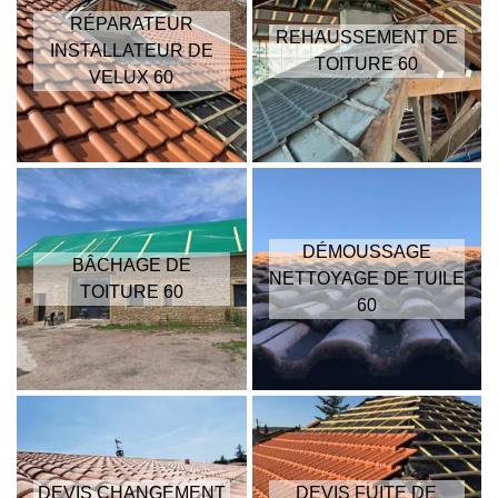
RÉPARATEUR
REHAUSSEMENT DE
INSTALLATEUR DE
TOITURE 60
VELUX 60
DÉMOUSSAGE
BÂCHAGE DE
NETTOYAGE DE TUILE
TOITURE 60
60
DEVIS CHANGEMENT
DEVIS FUITE DE