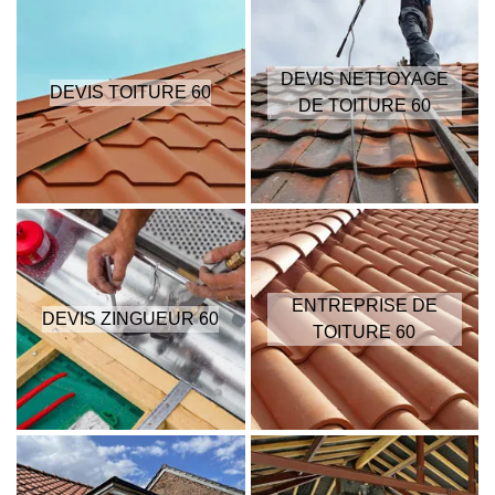
DEVIS NETTOYAGE
DEVIS TOITURE 60
DE TOITURE 60
ENTREPRISE DE
DEVIS ZINGUEUR 60
TOITURE 60