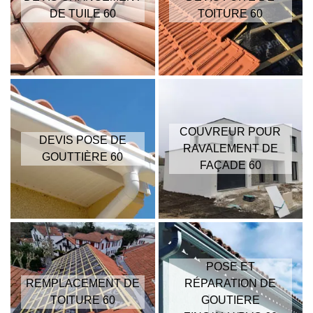
DE TUILE 60
TOITURE 60
COUVREUR POUR
DEVIS POSE DE
RAVALEMENT DE
GOUTTIÈRE 60
FAÇADE 60
POSE ET
REMPLACEMENT DE
RÉPARATION DE
TOITURE 60
GOUTIERE