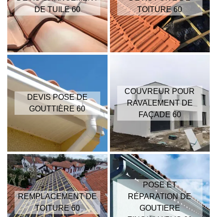
DE TUILE 60
TOITURE 60
COUVREUR POUR
DEVIS POSE DE
RAVALEMENT DE
GOUTTIÈRE 60
FAÇADE 60
POSE ET
REMPLACEMENT DE
RÉPARATION DE
TOITURE 60
GOUTIERE