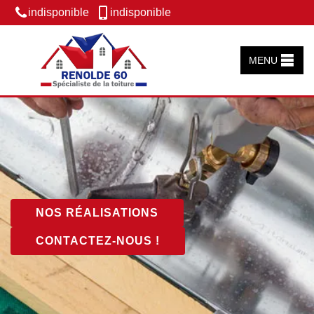
indisponible
indisponible
MENU
NOS RÉALISATIONS
CONTACTEZ-NOUS !