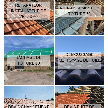
RÉPARATEUR
REHAUSSEMENT DE
INSTALLATEUR DE
TOITURE 60
VELUX 60
DÉMOUSSAGE
BÂCHAGE DE
NETTOYAGE DE TUILE
TOITURE 60
60
DEVIS CHANGEMENT
DEVIS FUITE DE