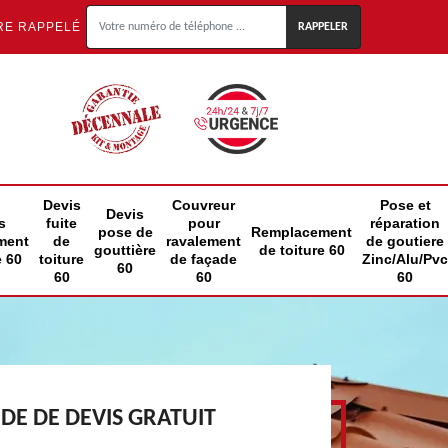
RE RAPPELÉ
Devis
Couvreur
Pose et
Devis
s
fuite
pour
réparation
pose de
Remplacement
ment
de
ravalement
de goutiere
gouttière
de toiture 60
e 60
toiture
de façade
Zinc/Alu/Pvc
60
60
60
60
E DE DEVIS GRATUIT