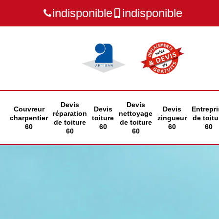
indisponible
indisponible
Devis
Devis
Couvreur
Devis
Devis
Entrepri
réparation
nettoyage
charpentier
toiture
zingueur
de toitu
de toiture
de toiture
60
60
60
60
60
60