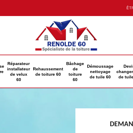
ÊT
Réparateur
Bâchage
se
Démoussage
Devi
installateur
Rehaussement
de
re
nettoyage
change
de velux
de toiture 60
toiture
de tuile 60
de tuil
60
60
DEMAND