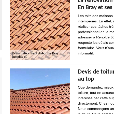
La rénovation 
En Bray et ses
Les toits des maison
intempéries. En effet, 
réaliser ces tâches très
professionnel en la m
adresser à Renolde 60.
respecte les délais con
formulaire. Vous n'aur
informatif.
Devis de toitu
au top
Que demandez mieux q
toiture, tout en assura
intéressé par cette su
directement. Chez nou
Nous commençons uniqu