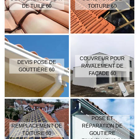
DE TUILE 60
TOITURE 60
COUVREUR POUR
DEVIS POSE DE
RAVALEMENT DE
GOUTTIÈRE 60
FAÇADE 60
POSE ET
REMPLACEMENT DE
RÉPARATION DE
TOITURE 60
GOUTIERE