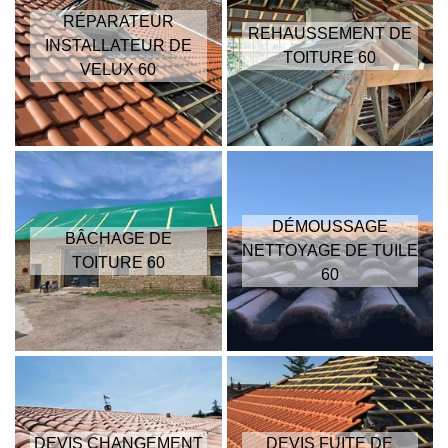
RÉPARATEUR
REHAUSSEMENT DE
INSTALLATEUR DE
TOITURE 60
VELUX 60
DÉMOUSSAGE
BÂCHAGE DE
NETTOYAGE DE TUILE
TOITURE 60
60
DEVIS CHANGEMENT
DEVIS FUITE DE