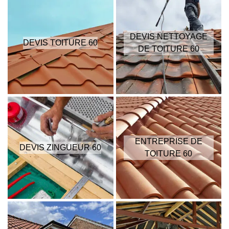
DEVIS NETTOYAGE
DEVIS TOITURE 60
DE TOITURE 60
ENTREPRISE DE
DEVIS ZINGUEUR 60
TOITURE 60