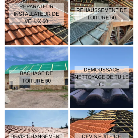
RÉPARATEUR
REHAUSSEMENT DE
INSTALLATEUR DE
TOITURE 60
VELUX 60
DÉMOUSSAGE
BÂCHAGE DE
NETTOYAGE DE TUILE
TOITURE 60
60
DEVIS CHANGEMENT
DEVIS FUITE DE