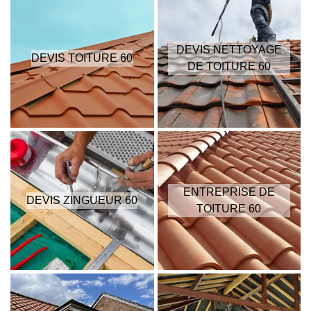
DEVIS NETTOYAGE
DEVIS TOITURE 60
DE TOITURE 60
ENTREPRISE DE
DEVIS ZINGUEUR 60
TOITURE 60