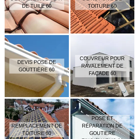
DE TUILE 60
TOITURE 60
COUVREUR POUR
DEVIS POSE DE
RAVALEMENT DE
GOUTTIÈRE 60
FAÇADE 60
POSE ET
REMPLACEMENT DE
RÉPARATION DE
TOITURE 60
GOUTIERE