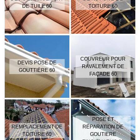
DE TUILE 60
TOITURE 60
COUVREUR POUR
DEVIS POSE DE
RAVALEMENT DE
GOUTTIÈRE 60
FAÇADE 60
POSE ET
REMPLACEMENT DE
RÉPARATION DE
TOITURE 60
GOUTIERE