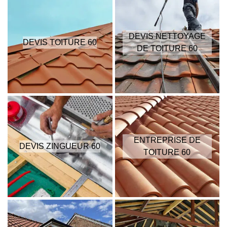
DEVIS NETTOYAGE
DEVIS TOITURE 60
DE TOITURE 60
ENTREPRISE DE
DEVIS ZINGUEUR 60
TOITURE 60