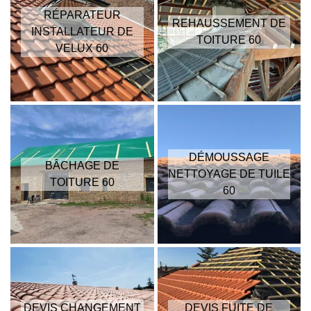
RÉPARATEUR
REHAUSSEMENT DE
INSTALLATEUR DE
TOITURE 60
VELUX 60
DÉMOUSSAGE
BÂCHAGE DE
NETTOYAGE DE TUILE
TOITURE 60
60
DEVIS CHANGEMENT
DEVIS FUITE DE