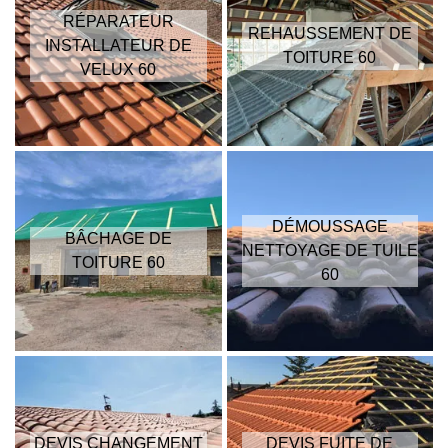
RÉPARATEUR
REHAUSSEMENT DE
INSTALLATEUR DE
TOITURE 60
VELUX 60
DÉMOUSSAGE
BÂCHAGE DE
NETTOYAGE DE TUILE
TOITURE 60
60
DEVIS CHANGEMENT
DEVIS FUITE DE