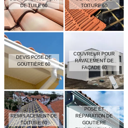
DE TUILE 60
TOITURE 60
COUVREUR POUR
DEVIS POSE DE
RAVALEMENT DE
GOUTTIÈRE 60
FAÇADE 60
POSE ET
REMPLACEMENT DE
RÉPARATION DE
TOITURE 60
GOUTIERE