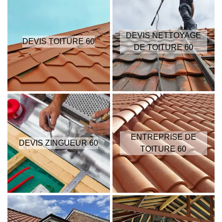
DEVIS NETTOYAGE
DEVIS TOITURE 60
DE TOITURE 60
ENTREPRISE DE
DEVIS ZINGUEUR 60
TOITURE 60