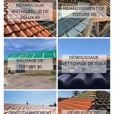
RÉPARATEUR
REHAUSSEMENT DE
INSTALLATEUR DE
TOITURE 60
VELUX 60
DÉMOUSSAGE
BÂCHAGE DE
NETTOYAGE DE TUILE
TOITURE 60
60
DEVIS CHANGEMENT
DEVIS FUITE DE