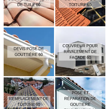
DE TUILE 60
TOITURE 60
COUVREUR POUR
DEVIS POSE DE
RAVALEMENT DE
GOUTTIÈRE 60
FAÇADE 60
POSE ET
REMPLACEMENT DE
RÉPARATION DE
TOITURE 60
GOUTIERE