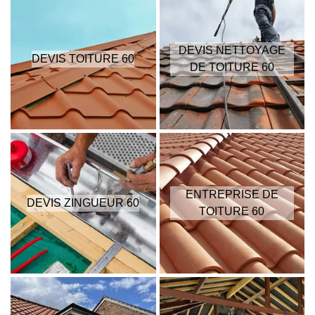
DEVIS NETTOYAGE
DEVIS TOITURE 60
DE TOITURE 60
ENTREPRISE DE
DEVIS ZINGUEUR 60
TOITURE 60