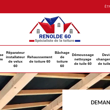
ÊT
Réparateur
Bâchage
se
Démoussage
Devi
installateur
Rehaussement
de
re
nettoyage
change
de velux
de toiture 60
toiture
de tuile 60
de tuil
60
60
DEMAND