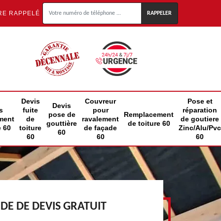
RE RAPPELÉ
Devis
Couvreur
Pose et
Devis
s
fuite
pour
réparation
pose de
Remplacement
ment
de
ravalement
de goutiere
gouttière
de toiture 60
e 60
toiture
de façade
Zinc/Alu/Pvc
60
60
60
60
E DE DEVIS GRATUIT