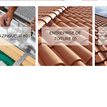
ENTREPRISE DE
S ZINGUEUR 60
I
TOITURE 60