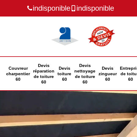
indisponible
indisponible
Devis
Devis
Couvreur
Devis
Devis
Entrepri
réparation
nettoyage
charpentier
toiture
zingueur
de toitu
de toiture
de toiture
60
60
60
60
60
60