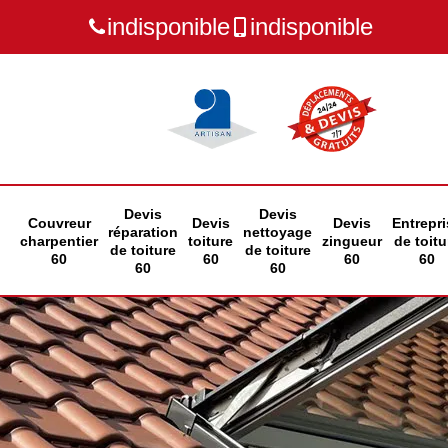
indisponible
indisponible
Devis
Devis
Couvreur
Devis
Devis
Entrepri
réparation
nettoyage
charpentier
toiture
zingueur
de toitu
de toiture
de toiture
60
60
60
60
60
60