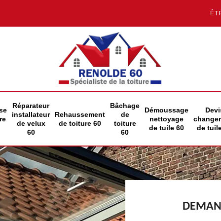
ÊT
Réparateur
Bâchage
se
Démoussage
Devi
installateur
Rehaussement
de
re
nettoyage
change
de velux
de toiture 60
toiture
de tuile 60
de tuil
60
60
DEMAND