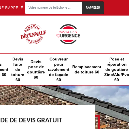
RE RAPPELÉ
Devis
Couvreur
Pose et
Devis
s
fuite
pour
réparation
pose de
Remplacement
ment
de
ravalement
de goutiere
gouttière
de toiture 60
e 60
toiture
de façade
Zinc/Alu/Pvc
60
60
60
60
E DE DEVIS GRATUIT