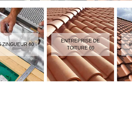
ENTREPRISE DE
S ZINGUEUR 60
I
TOITURE 60