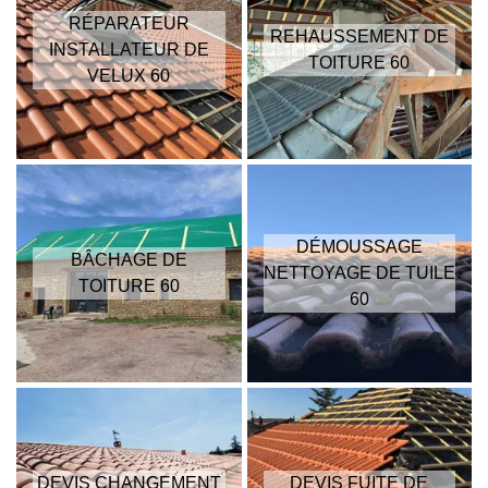
RÉPARATEUR
REHAUSSEMENT DE
INSTALLATEUR DE
TOITURE 60
VELUX 60
DÉMOUSSAGE
BÂCHAGE DE
NETTOYAGE DE TUILE
TOITURE 60
60
DEVIS CHANGEMENT
DEVIS FUITE DE