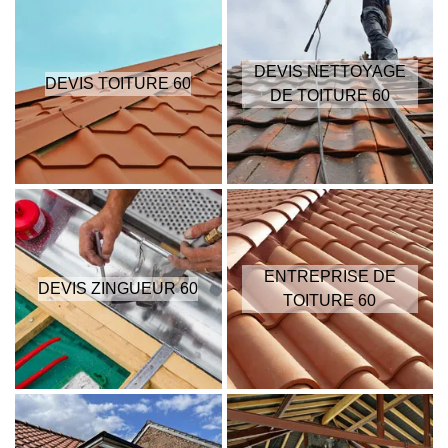
DEVIS NETTOYAGE
DEVIS TOITURE 60
DE TOITURE 60
ENTREPRISE DE
DEVIS ZINGUEUR 60
TOITURE 60