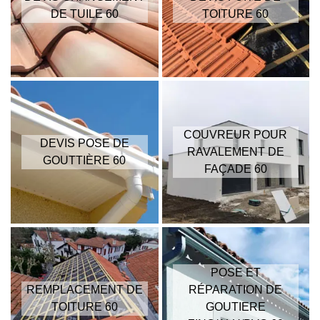
DE TUILE 60
TOITURE 60
COUVREUR POUR
DEVIS POSE DE
RAVALEMENT DE
GOUTTIÈRE 60
FAÇADE 60
POSE ET
REMPLACEMENT DE
RÉPARATION DE
TOITURE 60
GOUTIERE