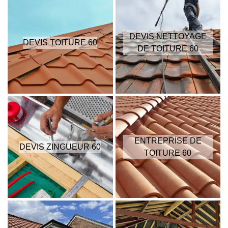
DEVIS NETTOYAGE
DEVIS TOITURE 60
DE TOITURE 60
ENTREPRISE DE
DEVIS ZINGUEUR 60
TOITURE 60