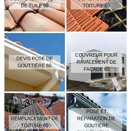
DE TUILE 60
TOITURE 60
COUVREUR POUR
DEVIS POSE DE
RAVALEMENT DE
GOUTTIÈRE 60
FAÇADE 60
POSE ET
REMPLACEMENT DE
RÉPARATION DE
TOITURE 60
GOUTIERE