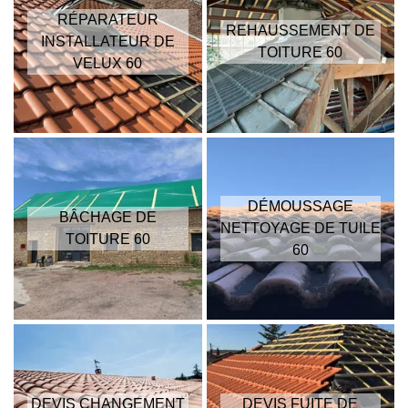
RÉPARATEUR
REHAUSSEMENT DE
INSTALLATEUR DE
TOITURE 60
VELUX 60
DÉMOUSSAGE
BÂCHAGE DE
NETTOYAGE DE TUILE
TOITURE 60
60
DEVIS CHANGEMENT
DEVIS FUITE DE