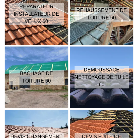
RÉPARATEUR
REHAUSSEMENT DE
INSTALLATEUR DE
TOITURE 60
VELUX 60
DÉMOUSSAGE
BÂCHAGE DE
NETTOYAGE DE TUILE
TOITURE 60
60
DEVIS CHANGEMENT
DEVIS FUITE DE