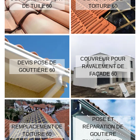
DE TUILE 60
TOITURE 60
COUVREUR POUR
DEVIS POSE DE
RAVALEMENT DE
GOUTTIÈRE 60
FAÇADE 60
POSE ET
REMPLACEMENT DE
RÉPARATION DE
TOITURE 60
GOUTIERE