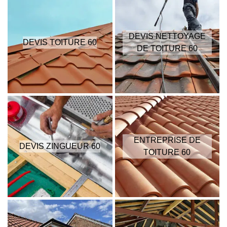
DEVIS NETTOYAGE
DEVIS TOITURE 60
DE TOITURE 60
ENTREPRISE DE
DEVIS ZINGUEUR 60
TOITURE 60