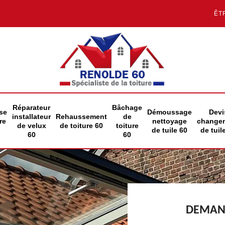
ÊT
Réparateur
Bâchage
se
Démoussage
Devi
installateur
Rehaussement
de
re
nettoyage
change
de velux
de toiture 60
toiture
de tuile 60
de tuil
60
60
DEMAND