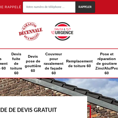
RE RAPPELÉ
Devis
Couvreur
Pose et
Devis
s
fuite
pour
réparation
pose de
Remplacement
ment
de
ravalement
de goutiere
gouttière
de toiture 60
e 60
toiture
de façade
Zinc/Alu/Pvc
60
60
60
60
E DE DEVIS GRATUIT