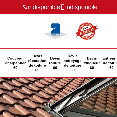
indisponible
indisponible
Devis
Devis
Couvreur
Devis
Devis
Entrepri
réparation
nettoyage
charpentier
toiture
zingueur
de toitu
de toiture
de toiture
60
60
60
60
60
60