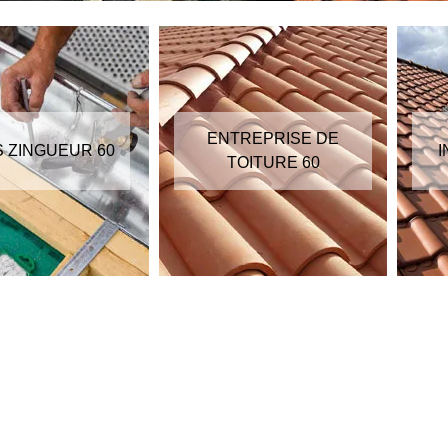
ENTREPRISE DE
S ZINGUEUR 60
I
TOITURE 60