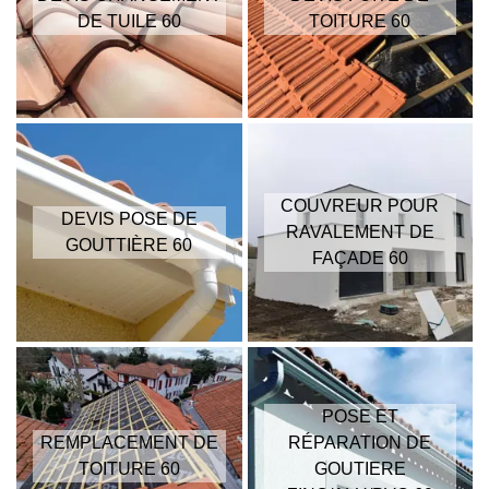
DE TUILE 60
TOITURE 60
COUVREUR POUR
DEVIS POSE DE
RAVALEMENT DE
GOUTTIÈRE 60
FAÇADE 60
POSE ET
REMPLACEMENT DE
RÉPARATION DE
TOITURE 60
GOUTIERE