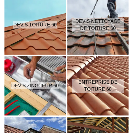
DEVIS NETTOYAGE
DEVIS TOITURE 60
DE TOITURE 60
ENTREPRISE DE
DEVIS ZINGUEUR 60
TOITURE 60