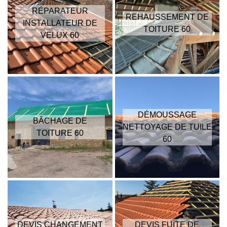
RÉPARATEUR
REHAUSSEMENT DE
INSTALLATEUR DE
TOITURE 60
VELUX 60
DÉMOUSSAGE
BÂCHAGE DE
NETTOYAGE DE TUILE
TOITURE 60
60
DEVIS CHANGEMENT
DEVIS FUITE DE