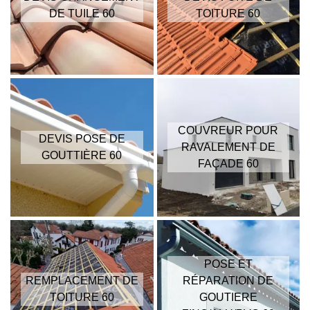
DE TUILE 60
TOITURE 60
COUVREUR POUR
DEVIS POSE DE
RAVALEMENT DE
GOUTTIÈRE 60
FAÇADE 60
POSE ET
REMPLACEMENT DE
RÉPARATION DE
TOITURE 60
GOUTIERE