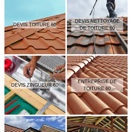
DEVIS NETTOYAGE
DEVIS TOITURE 60
DE TOITURE 60
ENTREPRISE DE
DEVIS ZINGUEUR 60
TOITURE 60