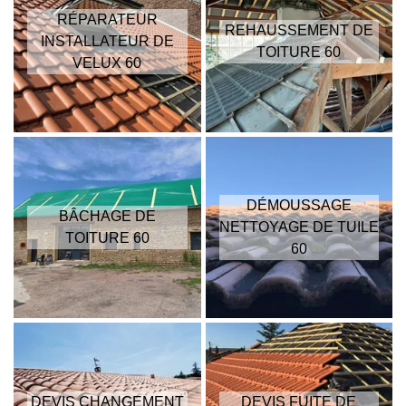
RÉPARATEUR
REHAUSSEMENT DE
INSTALLATEUR DE
TOITURE 60
VELUX 60
DÉMOUSSAGE
BÂCHAGE DE
NETTOYAGE DE TUILE
TOITURE 60
60
DEVIS CHANGEMENT
DEVIS FUITE DE