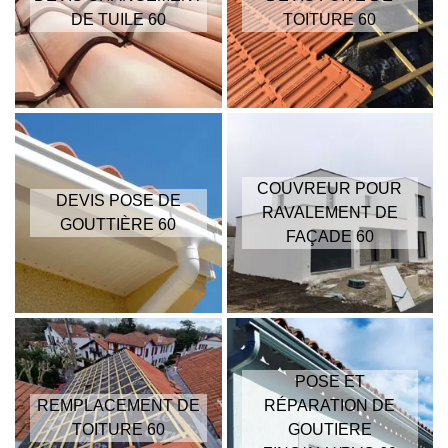
DE TUILE 60
TOITURE 60
COUVREUR POUR
DEVIS POSE DE
RAVALEMENT DE
GOUTTIÈRE 60
FAÇADE 60
POSE ET
REMPLACEMENT DE
RÉPARATION DE
TOITURE 60
GOUTIERE