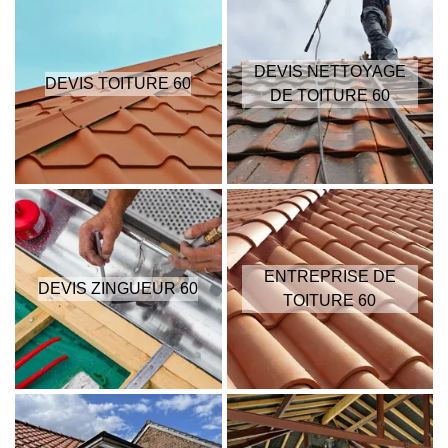
DEVIS NETTOYAGE
DEVIS TOITURE 60
DE TOITURE 60
ENTREPRISE DE
DEVIS ZINGUEUR 60
TOITURE 60