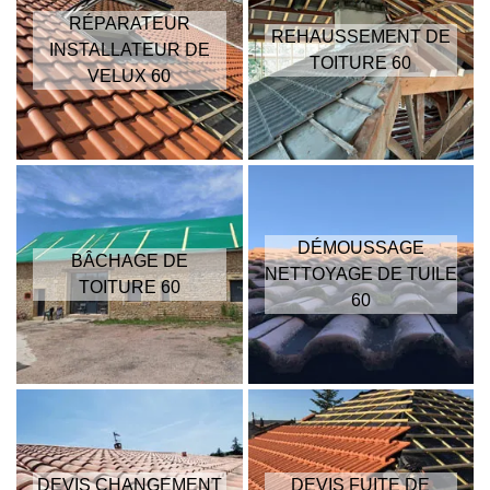
RÉPARATEUR
REHAUSSEMENT DE
INSTALLATEUR DE
TOITURE 60
VELUX 60
DÉMOUSSAGE
BÂCHAGE DE
NETTOYAGE DE TUILE
TOITURE 60
60
DEVIS CHANGEMENT
DEVIS FUITE DE