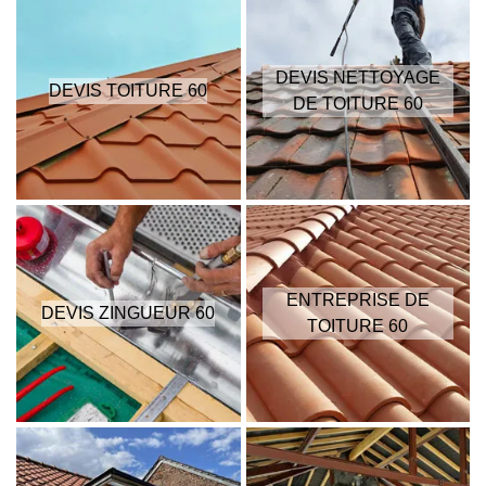
DEVIS NETTOYAGE
DEVIS TOITURE 60
DE TOITURE 60
ENTREPRISE DE
DEVIS ZINGUEUR 60
TOITURE 60