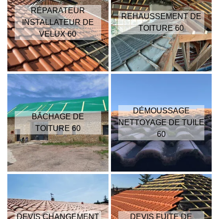
RÉPARATEUR
REHAUSSEMENT DE
INSTALLATEUR DE
TOITURE 60
VELUX 60
DÉMOUSSAGE
BÂCHAGE DE
NETTOYAGE DE TUILE
TOITURE 60
60
DEVIS CHANGEMENT
DEVIS FUITE DE