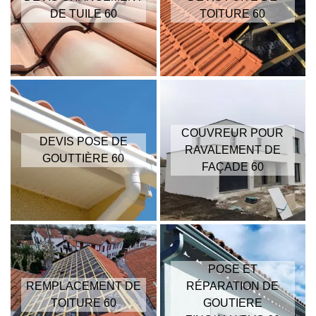
DE TUILE 60
TOITURE 60
COUVREUR POUR
DEVIS POSE DE
RAVALEMENT DE
GOUTTIÈRE 60
FAÇADE 60
POSE ET
REMPLACEMENT DE
RÉPARATION DE
TOITURE 60
GOUTIERE