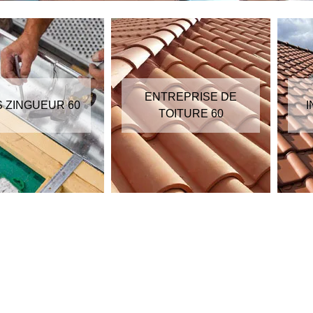
ENTREPRISE DE
S ZINGUEUR 60
I
TOITURE 60