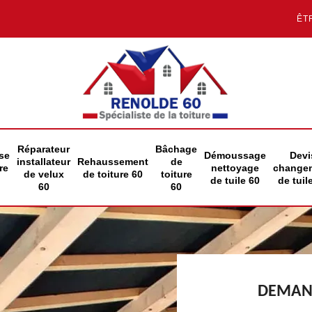
ÊT
Réparateur
Bâchage
se
Démoussage
Devi
installateur
Rehaussement
de
re
nettoyage
change
de velux
de toiture 60
toiture
de tuile 60
de tuil
60
60
DEMAND