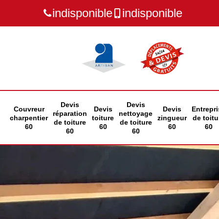
indisponible
indisponible
Devis
Devis
Couvreur
Devis
Devis
Entrepri
réparation
nettoyage
charpentier
toiture
zingueur
de toitu
de toiture
de toiture
60
60
60
60
60
60