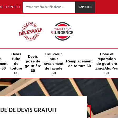
RE RAPPELÉ
Devis
Couvreur
Pose et
Devis
s
fuite
pour
réparation
pose de
Remplacement
ment
de
ravalement
de goutiere
gouttière
de toiture 60
e 60
toiture
de façade
Zinc/Alu/Pvc
60
60
60
60
E DE DEVIS GRATUIT