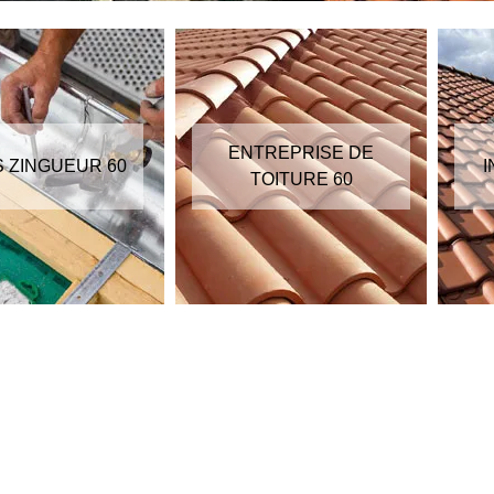
ENTREPRISE DE
S ZINGUEUR 60
I
TOITURE 60