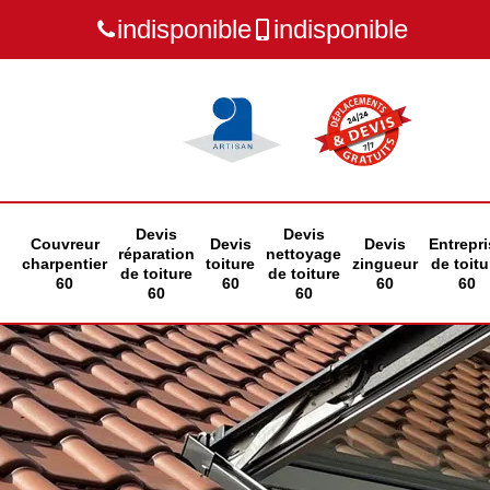
indisponible
indisponible
Devis
Devis
Couvreur
Devis
Devis
Entrepri
réparation
nettoyage
charpentier
toiture
zingueur
de toitu
de toiture
de toiture
60
60
60
60
60
60