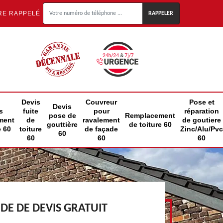
RE RAPPELÉ
Devis
Couvreur
Pose et
Devis
s
fuite
pour
réparation
pose de
Remplacement
ment
de
ravalement
de goutiere
gouttière
de toiture 60
e 60
toiture
de façade
Zinc/Alu/Pvc
60
60
60
60
E DE DEVIS GRATUIT