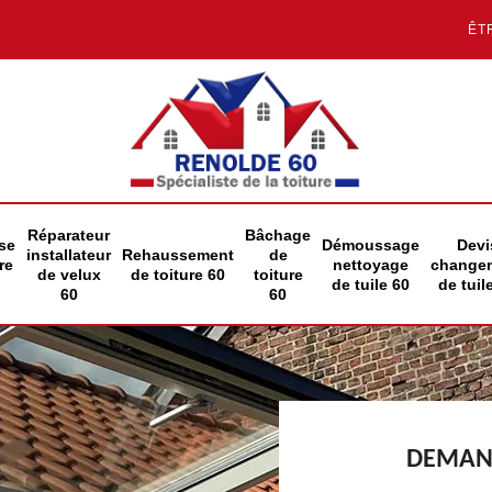
ÊT
Réparateur
Bâchage
se
Démoussage
Devi
installateur
Rehaussement
de
re
nettoyage
change
de velux
de toiture 60
toiture
de tuile 60
de tuil
60
60
DEMAND