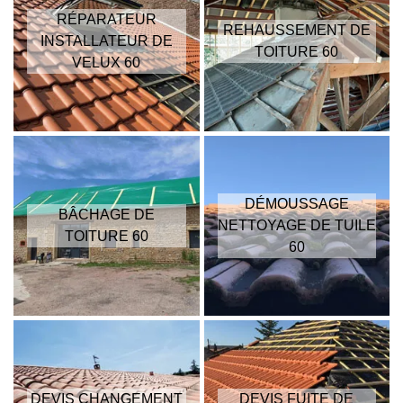
RÉPARATEUR
REHAUSSEMENT DE
INSTALLATEUR DE
TOITURE 60
VELUX 60
DÉMOUSSAGE
BÂCHAGE DE
NETTOYAGE DE TUILE
TOITURE 60
60
DEVIS CHANGEMENT
DEVIS FUITE DE