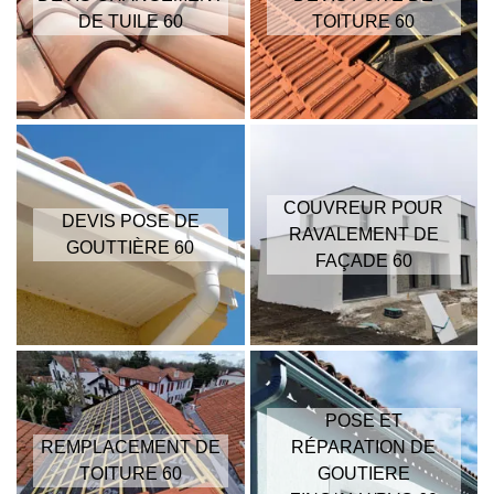
DE TUILE 60
TOITURE 60
COUVREUR POUR
DEVIS POSE DE
RAVALEMENT DE
GOUTTIÈRE 60
FAÇADE 60
POSE ET
REMPLACEMENT DE
RÉPARATION DE
TOITURE 60
GOUTIERE