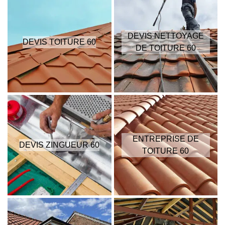
DEVIS NETTOYAGE
DEVIS TOITURE 60
DE TOITURE 60
ENTREPRISE DE
DEVIS ZINGUEUR 60
TOITURE 60