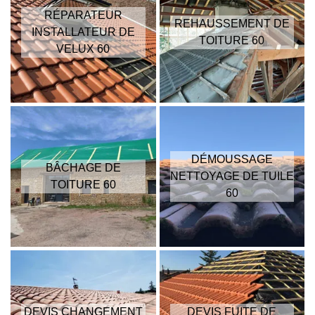
RÉPARATEUR
REHAUSSEMENT DE
INSTALLATEUR DE
TOITURE 60
VELUX 60
DÉMOUSSAGE
BÂCHAGE DE
NETTOYAGE DE TUILE
TOITURE 60
60
DEVIS CHANGEMENT
DEVIS FUITE DE