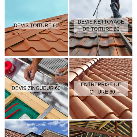
DEVIS NETTOYAGE
DEVIS TOITURE 60
DE TOITURE 60
ENTREPRISE DE
DEVIS ZINGUEUR 60
TOITURE 60