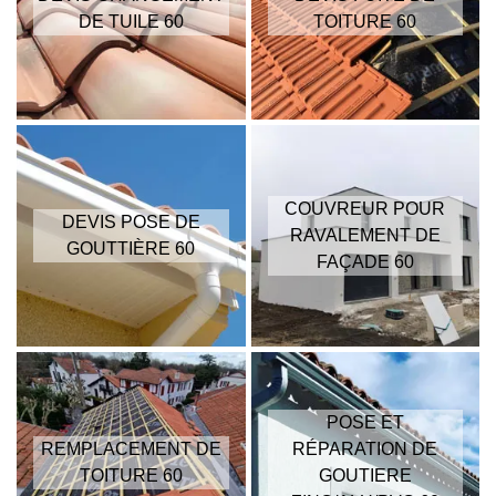
DE TUILE 60
TOITURE 60
COUVREUR POUR
DEVIS POSE DE
RAVALEMENT DE
GOUTTIÈRE 60
FAÇADE 60
POSE ET
REMPLACEMENT DE
RÉPARATION DE
TOITURE 60
GOUTIERE