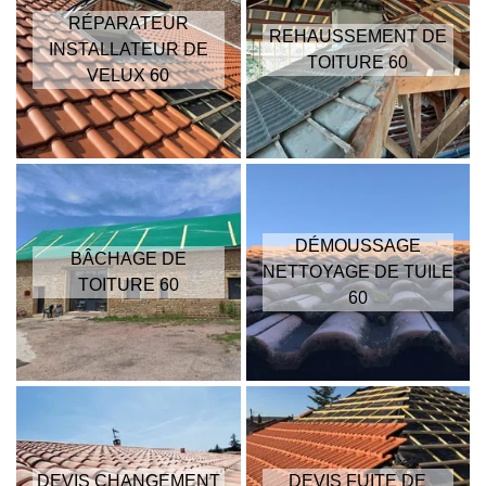
RÉPARATEUR
REHAUSSEMENT DE
INSTALLATEUR DE
TOITURE 60
VELUX 60
DÉMOUSSAGE
BÂCHAGE DE
NETTOYAGE DE TUILE
TOITURE 60
60
DEVIS CHANGEMENT
DEVIS FUITE DE