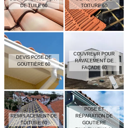
DE TUILE 60
TOITURE 60
COUVREUR POUR
DEVIS POSE DE
RAVALEMENT DE
GOUTTIÈRE 60
FAÇADE 60
POSE ET
REMPLACEMENT DE
RÉPARATION DE
TOITURE 60
GOUTIERE