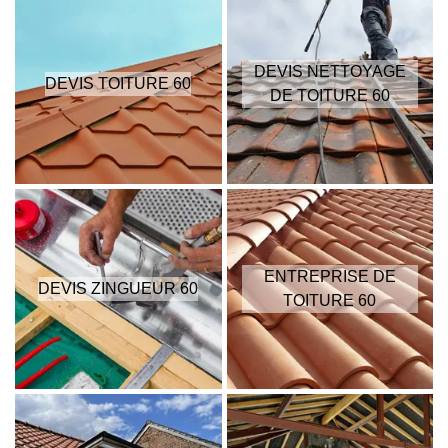
DEVIS NETTOYAGE
DEVIS TOITURE 60
DE TOITURE 60
ENTREPRISE DE
DEVIS ZINGUEUR 60
TOITURE 60