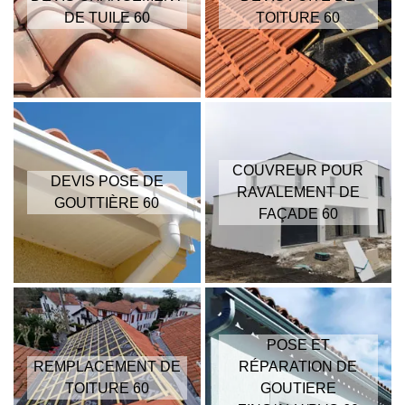
DE TUILE 60
TOITURE 60
COUVREUR POUR
DEVIS POSE DE
RAVALEMENT DE
GOUTTIÈRE 60
FAÇADE 60
POSE ET
REMPLACEMENT DE
RÉPARATION DE
TOITURE 60
GOUTIERE