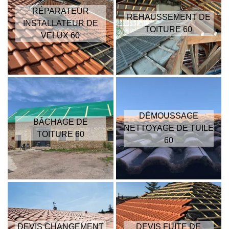
RÉPARATEUR
REHAUSSEMENT DE
INSTALLATEUR DE
TOITURE 60
VELUX 60
DÉMOUSSAGE
BÂCHAGE DE
NETTOYAGE DE TUILE
TOITURE 60
60
DEVIS CHANGEMENT
DEVIS FUITE DE