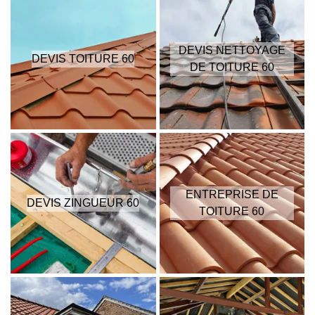
DEVIS NETTOYAGE
DEVIS TOITURE 60
DE TOITURE 60
ENTREPRISE DE
DEVIS ZINGUEUR 60
TOITURE 60