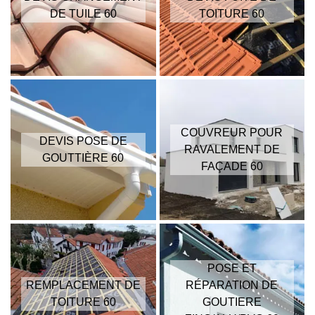
DE TUILE 60
TOITURE 60
COUVREUR POUR
DEVIS POSE DE
RAVALEMENT DE
GOUTTIÈRE 60
FAÇADE 60
POSE ET
REMPLACEMENT DE
RÉPARATION DE
TOITURE 60
GOUTIERE