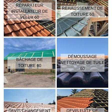
RÉPARATEUR
REHAUSSEMENT DE
INSTALLATEUR DE
TOITURE 60
VELUX 60
DÉMOUSSAGE
BÂCHAGE DE
NETTOYAGE DE TUILE
TOITURE 60
60
DEVIS CHANGEMENT
DEVIS FUITE DE