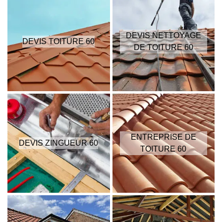
DEVIS NETTOYAGE
DEVIS TOITURE 60
DE TOITURE 60
ENTREPRISE DE
DEVIS ZINGUEUR 60
TOITURE 60