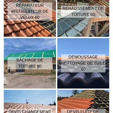
RÉPARATEUR
REHAUSSEMENT DE
INSTALLATEUR DE
TOITURE 60
VELUX 60
DÉMOUSSAGE
BÂCHAGE DE
NETTOYAGE DE TUILE
TOITURE 60
60
DEVIS CHANGEMENT
DEVIS FUITE DE