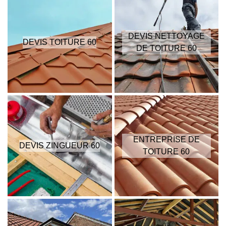
DEVIS NETTOYAGE
DEVIS TOITURE 60
DE TOITURE 60
ENTREPRISE DE
DEVIS ZINGUEUR 60
TOITURE 60