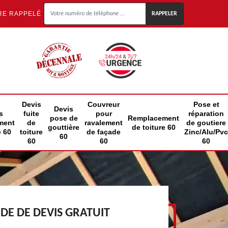
RE RAPPELÉ
Devis
Couvreur
Pose et
Devis
s
fuite
pour
réparation
pose de
Remplacement
ment
de
ravalement
de goutiere
gouttière
de toiture 60
e 60
toiture
de façade
Zinc/Alu/Pvc
60
60
60
60
E DE DEVIS GRATUIT