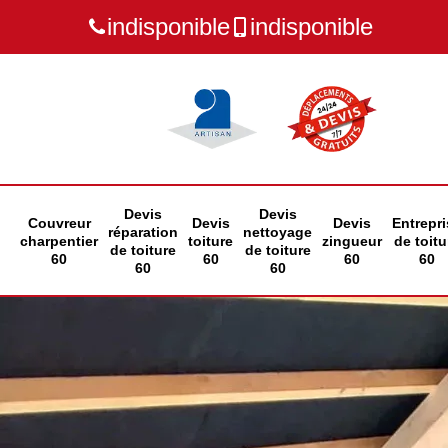
indisponible
indisponible
Devis
Devis
Couvreur
Devis
Devis
Entrepri
réparation
nettoyage
charpentier
toiture
zingueur
de toitu
de toiture
de toiture
60
60
60
60
60
60