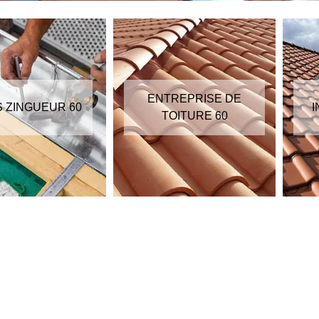
ENTREPRISE DE
S ZINGUEUR 60
I
TOITURE 60