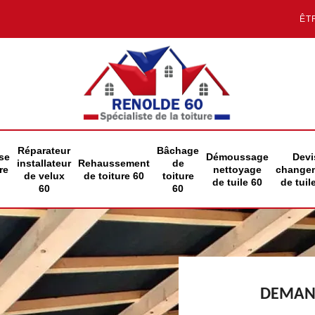
ÊT
Réparateur
Bâchage
se
Démoussage
Devi
installateur
Rehaussement
de
re
nettoyage
change
de velux
de toiture 60
toiture
de tuile 60
de tuil
60
60
DEMAND