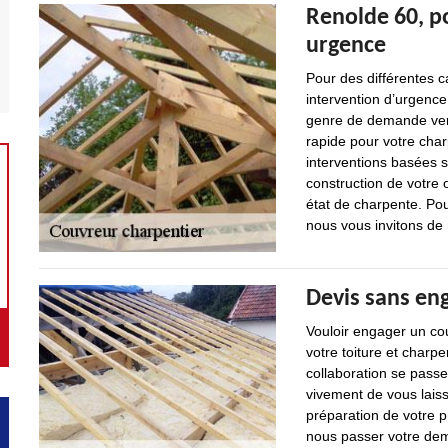
Renolde 60, p
urgence
Pour des différentes 
intervention d’urgence
genre de demande venan
rapide pour votre cha
interventions basées su
construction de votre o
état de charpente. Pou
nous vous invitons de
Devis sans en
Vouloir engager un cou
votre toiture et charpen
collaboration se pas
vivement de vous laiss
préparation de votre p
nous passer votre dem