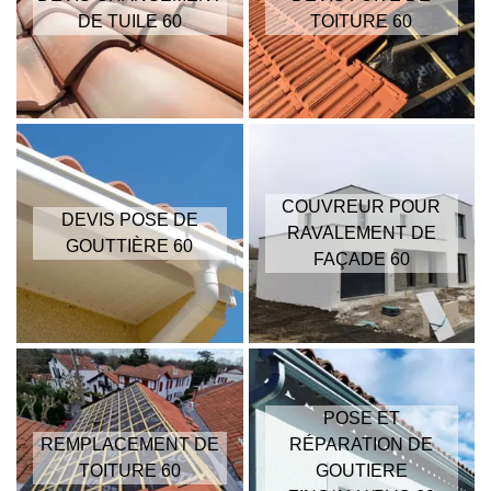
DE TUILE 60
TOITURE 60
COUVREUR POUR
DEVIS POSE DE
RAVALEMENT DE
GOUTTIÈRE 60
FAÇADE 60
POSE ET
REMPLACEMENT DE
RÉPARATION DE
TOITURE 60
GOUTIERE