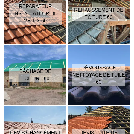
RÉPARATEUR
REHAUSSEMENT DE
INSTALLATEUR DE
TOITURE 60
VELUX 60
DÉMOUSSAGE
BÂCHAGE DE
NETTOYAGE DE TUILE
TOITURE 60
60
DEVIS CHANGEMENT
DEVIS FUITE DE