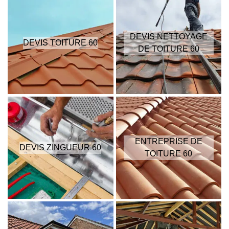
DEVIS NETTOYAGE
DEVIS TOITURE 60
DE TOITURE 60
ENTREPRISE DE
DEVIS ZINGUEUR 60
TOITURE 60