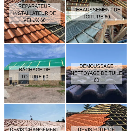
RÉPARATEUR
REHAUSSEMENT DE
INSTALLATEUR DE
TOITURE 60
VELUX 60
DÉMOUSSAGE
BÂCHAGE DE
NETTOYAGE DE TUILE
TOITURE 60
60
DEVIS CHANGEMENT
DEVIS FUITE DE