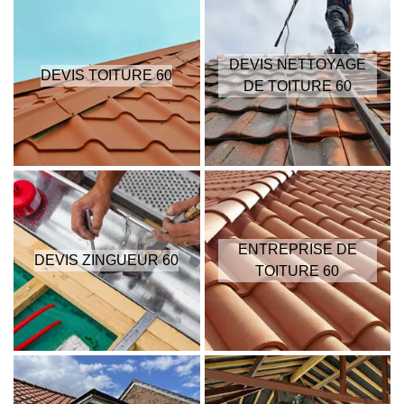
DEVIS NETTOYAGE
DEVIS TOITURE 60
DE TOITURE 60
ENTREPRISE DE
DEVIS ZINGUEUR 60
TOITURE 60