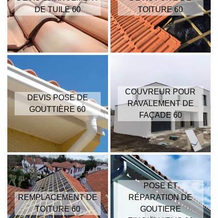
DE TUILE 60
TOITURE 60
COUVREUR POUR
DEVIS POSE DE
RAVALEMENT DE
GOUTTIÈRE 60
FAÇADE 60
POSE ET
REMPLACEMENT DE
RÉPARATION DE
TOITURE 60
GOUTIERE