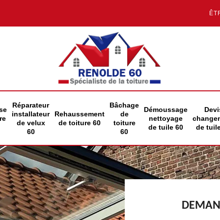
ÊT
Réparateur
Bâchage
se
Démoussage
Devi
installateur
Rehaussement
de
re
nettoyage
change
de velux
de toiture 60
toiture
de tuile 60
de tuil
60
60
DEMAND