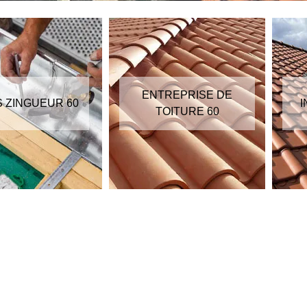
ENTREPRISE DE
S ZINGUEUR 60
I
TOITURE 60