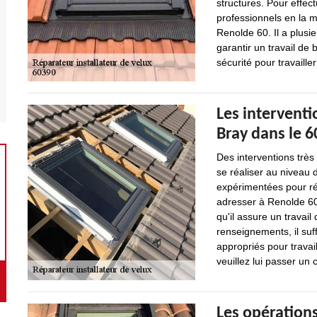
structures. Pour effectu
professionnels en la 
Renolde 60. Il a plusi
garantir un travail de 
sécurité pour travaille
Les interventi
Bray dans le 
Des interventions trè
se réaliser au niveau d
expérimentées pour ré
adresser à Renolde 60
qu'il assure un travail
renseignements, il suffi
appropriés pour travai
veuillez lui passer un c
Les opérations