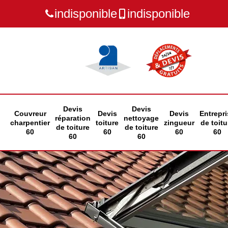
indisponible
indisponible
Devis
Devis
Couvreur
Devis
Devis
Entrepri
réparation
nettoyage
charpentier
toiture
zingueur
de toitu
de toiture
de toiture
60
60
60
60
60
60