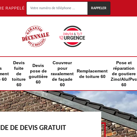
RE RAPPELÉ
Devis
Couvreur
Pose et
Devis
s
fuite
pour
réparation
pose de
Remplacement
ment
de
ravalement
de goutiere
gouttière
de toiture 60
e 60
toiture
de façade
Zinc/Alu/Pvc
60
60
60
60
E DE DEVIS GRATUIT