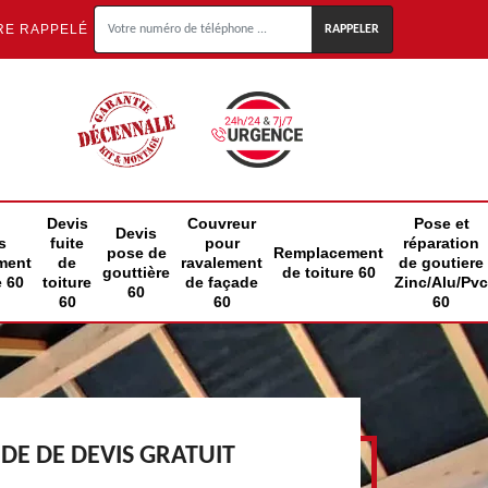
RE RAPPELÉ
Devis
Couvreur
Pose et
Devis
s
fuite
pour
réparation
pose de
Remplacement
ment
de
ravalement
de goutiere
gouttière
de toiture 60
e 60
toiture
de façade
Zinc/Alu/Pvc
60
60
60
60
E DE DEVIS GRATUIT