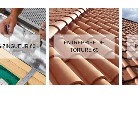
ENTREPRISE DE
S ZINGUEUR 60
I
TOITURE 60