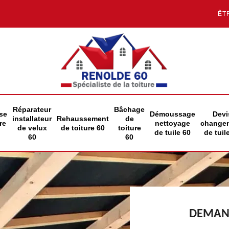
ÊT
Réparateur
Bâchage
se
Démoussage
Devi
installateur
Rehaussement
de
re
nettoyage
change
de velux
de toiture 60
toiture
de tuile 60
de tuil
60
60
DEMAND