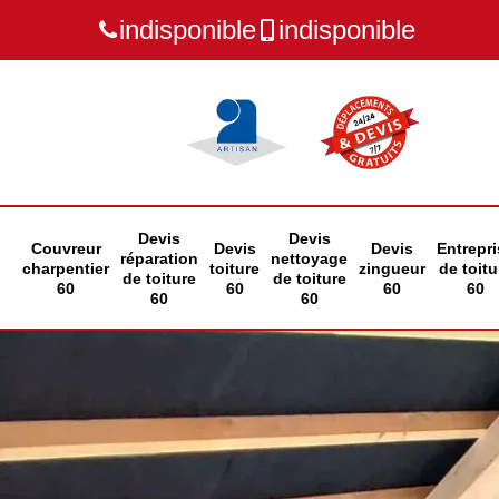
indisponible
indisponible
Devis
Devis
Couvreur
Devis
Devis
Entrepri
réparation
nettoyage
charpentier
toiture
zingueur
de toitu
de toiture
de toiture
60
60
60
60
60
60