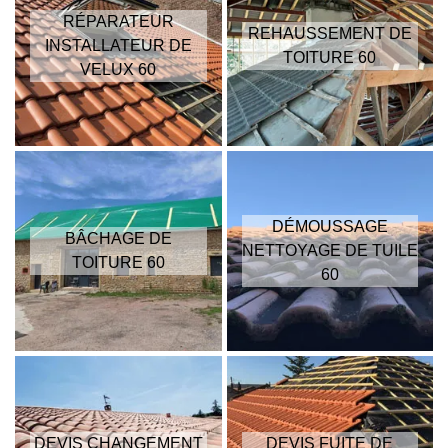
RÉPARATEUR
REHAUSSEMENT DE
INSTALLATEUR DE
TOITURE 60
VELUX 60
DÉMOUSSAGE
BÂCHAGE DE
NETTOYAGE DE TUILE
TOITURE 60
60
DEVIS CHANGEMENT
DEVIS FUITE DE