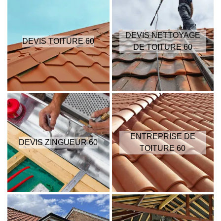
DEVIS NETTOYAGE
DEVIS TOITURE 60
DE TOITURE 60
ENTREPRISE DE
DEVIS ZINGUEUR 60
TOITURE 60