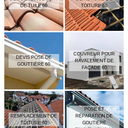
DE TUILE 60
TOITURE 60
COUVREUR POUR
DEVIS POSE DE
RAVALEMENT DE
GOUTTIÈRE 60
FAÇADE 60
POSE ET
REMPLACEMENT DE
RÉPARATION DE
TOITURE 60
GOUTIERE