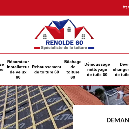
ÊT
Réparateur
Bâchage
se
Démoussage
Devi
installateur
Rehaussement
de
re
nettoyage
change
de velux
de toiture 60
toiture
de tuile 60
de tuil
60
60
DEMAND