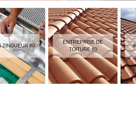
ENTREPRISE DE
S ZINGUEUR 60
I
TOITURE 60