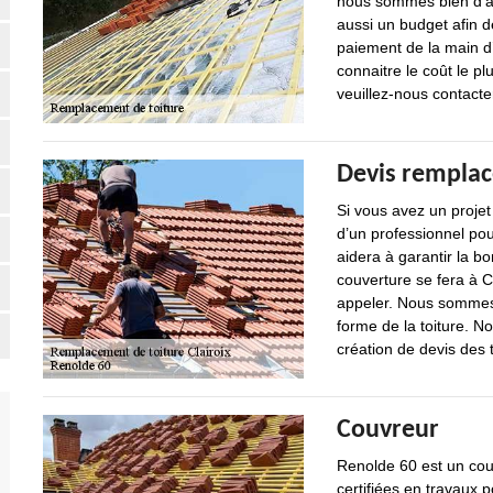
nous sommes bien d’a
aussi un budget afin de
paiement de la main d
connaitre le coût le p
veuillez-nous contacte
Devis remplace
Si vous avez un proje
d’un professionnel pou
aidera à garantir la bo
couverture se fera à C
appeler. Nous sommes u
forme de la toiture. 
création de devis des 
Couvreur
Renolde 60 est un co
certifiées en travaux 