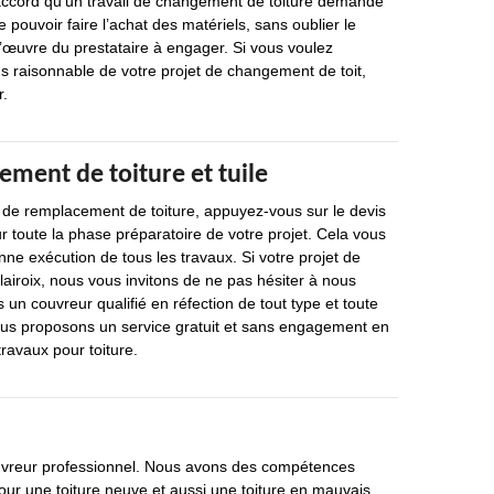
ccord qu’un travail de changement de toiture demande
 pouvoir faire l’achat des matériels, sans oublier le
’œuvre du prestataire à engager. Si vous voulez
lus raisonnable de votre projet de changement de toit,
r.
ment de toiture et tuile
t de remplacement de toiture, appuyez-vous sur le devis
r toute la phase préparatoire de votre projet. Cela vous
nne exécution de tous les travaux. Si votre projet de
lairoix, nous vous invitons de ne pas hésiter à nous
n couvreur qualifié en réfection de tout type et toute
Nous proposons un service gratuit et sans engagement en
travaux pour toiture.
uvreur professionnel. Nous avons des compétences
pour une toiture neuve et aussi une toiture en mauvais