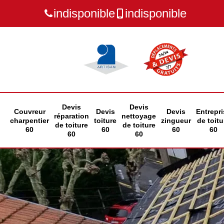
indisponible
indisponible
Devis
Devis
Couvreur
Devis
Devis
Entrepri
réparation
nettoyage
charpentier
toiture
zingueur
de toitu
de toiture
de toiture
60
60
60
60
60
60