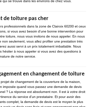
e qui se trouve dans les environs de chez vous.
de toiture pas cher
rs professionnels dans la zone de Clairoix 60200 et ceux
rons, si vous avez besoin d’une bonne intervention pour
re toiture, nous vous invitons de nous appeler. En nous
 non seulement, vous allez profiter une prestation très
serez aussi servi à un prix totalement imbattable. Nous
s hésiter à nous appeler si vous avez des questions à
 nature de notre service.
gagement en changement de toiture
n projet de changement de la couverture de la maison,
ation imposée quand vous passez une demande de devis
nel ? La réponse est absolument non. Il est à votre droit
rtinence du service d’un prestataire. Et pour avoir des
ants complet, la demande de devis est le moyen le plus
ez avoir un devis sans frais et sans engagement non plus