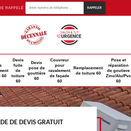
RE RAPPELÉ
Devis
Couvreur
Pose et
Devis
s
fuite
pour
réparation
pose de
Remplacement
ment
de
ravalement
de goutiere
gouttière
de toiture 60
e 60
toiture
de façade
Zinc/Alu/Pvc
60
60
60
60
E DE DEVIS GRATUIT