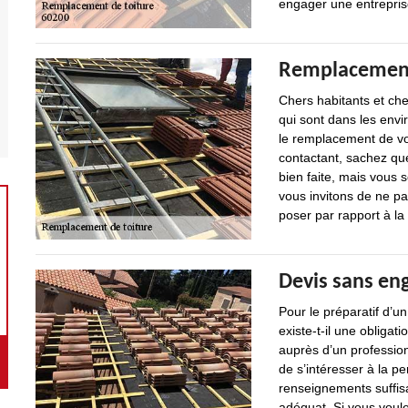
engager une entrepris
Remplacement 
Chers habitants et che
qui sont dans les envi
le remplacement de vot
contactant, sachez que
bien faite, mais vous 
vous invitons de ne pa
poser par rapport à la
Devis sans en
Pour le préparatif d’u
existe-t-il une oblig
auprès d’un profession
de s’intéresser à la pe
renseignements suffis
adéquat. Si vous voul