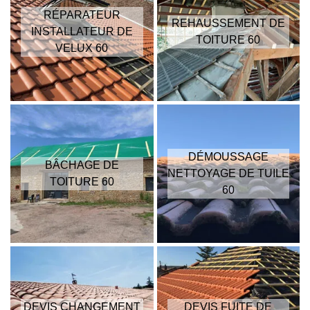
RÉPARATEUR
REHAUSSEMENT DE
INSTALLATEUR DE
TOITURE 60
VELUX 60
DÉMOUSSAGE
BÂCHAGE DE
NETTOYAGE DE TUILE
TOITURE 60
60
DEVIS CHANGEMENT
DEVIS FUITE DE