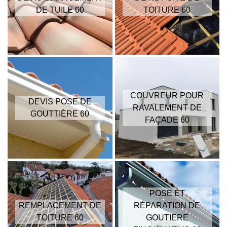
DE TUILE 60
TOITURE 60
COUVREUR POUR
DEVIS POSE DE
RAVALEMENT DE
GOUTTIÈRE 60
FAÇADE 60
POSE ET
REMPLACEMENT DE
RÉPARATION DE
TOITURE 60
GOUTIERE