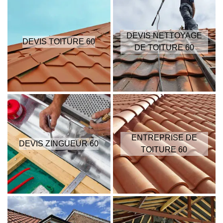
DEVIS NETTOYAGE
DEVIS TOITURE 60
DE TOITURE 60
ENTREPRISE DE
DEVIS ZINGUEUR 60
TOITURE 60