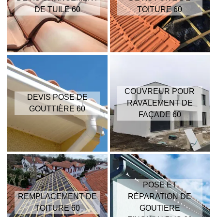
DE TUILE 60
TOITURE 60
COUVREUR POUR
DEVIS POSE DE
RAVALEMENT DE
GOUTTIÈRE 60
FAÇADE 60
POSE ET
REMPLACEMENT DE
RÉPARATION DE
TOITURE 60
GOUTIERE