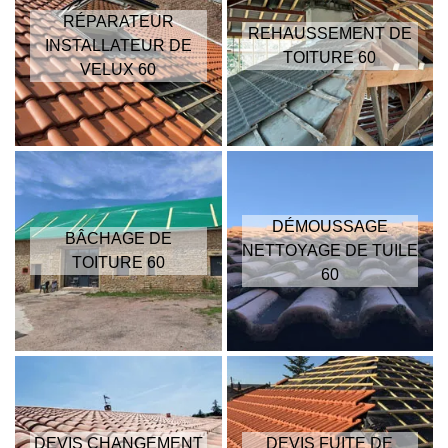
RÉPARATEUR
REHAUSSEMENT DE
INSTALLATEUR DE
TOITURE 60
VELUX 60
DÉMOUSSAGE
BÂCHAGE DE
NETTOYAGE DE TUILE
TOITURE 60
60
DEVIS CHANGEMENT
DEVIS FUITE DE