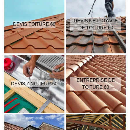
DEVIS NETTOYAGE
DEVIS TOITURE 60
DE TOITURE 60
ENTREPRISE DE
DEVIS ZINGUEUR 60
TOITURE 60