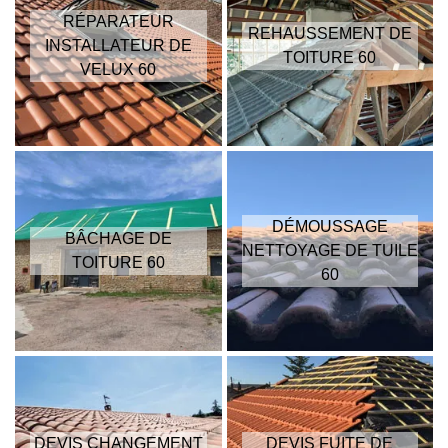
RÉPARATEUR
REHAUSSEMENT DE
INSTALLATEUR DE
TOITURE 60
VELUX 60
DÉMOUSSAGE
BÂCHAGE DE
NETTOYAGE DE TUILE
TOITURE 60
60
DEVIS CHANGEMENT
DEVIS FUITE DE