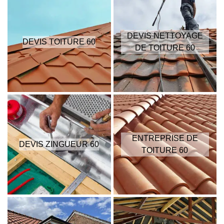
DEVIS NETTOYAGE
DEVIS TOITURE 60
DE TOITURE 60
ENTREPRISE DE
DEVIS ZINGUEUR 60
TOITURE 60