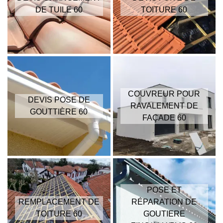
DE TUILE 60
TOITURE 60
COUVREUR POUR
DEVIS POSE DE
RAVALEMENT DE
GOUTTIÈRE 60
FAÇADE 60
POSE ET
REMPLACEMENT DE
RÉPARATION DE
TOITURE 60
GOUTIERE