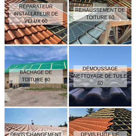
RÉPARATEUR
REHAUSSEMENT DE
INSTALLATEUR DE
TOITURE 60
VELUX 60
DÉMOUSSAGE
BÂCHAGE DE
NETTOYAGE DE TUILE
TOITURE 60
60
DEVIS CHANGEMENT
DEVIS FUITE DE