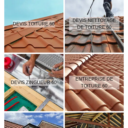
DEVIS NETTOYAGE
DEVIS TOITURE 60
DE TOITURE 60
ENTREPRISE DE
DEVIS ZINGUEUR 60
TOITURE 60