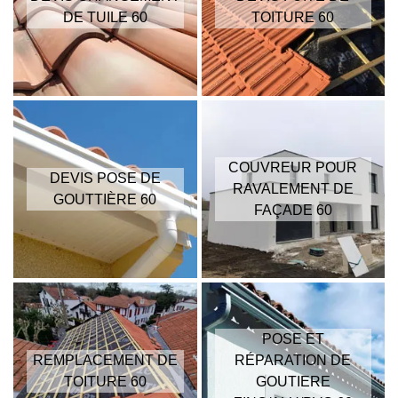
DE TUILE 60
TOITURE 60
COUVREUR POUR
DEVIS POSE DE
RAVALEMENT DE
GOUTTIÈRE 60
FAÇADE 60
POSE ET
REMPLACEMENT DE
RÉPARATION DE
TOITURE 60
GOUTIERE