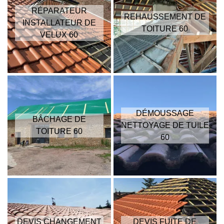
RÉPARATEUR
REHAUSSEMENT DE
INSTALLATEUR DE
TOITURE 60
VELUX 60
DÉMOUSSAGE
BÂCHAGE DE
NETTOYAGE DE TUILE
TOITURE 60
60
DEVIS CHANGEMENT
DEVIS FUITE DE