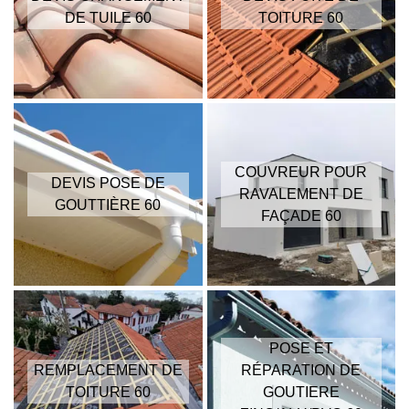
DE TUILE 60
TOITURE 60
COUVREUR POUR
DEVIS POSE DE
RAVALEMENT DE
GOUTTIÈRE 60
FAÇADE 60
POSE ET
REMPLACEMENT DE
RÉPARATION DE
TOITURE 60
GOUTIERE