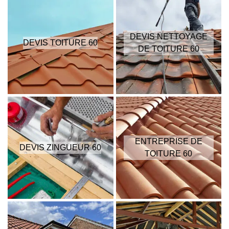
DEVIS NETTOYAGE
DEVIS TOITURE 60
DE TOITURE 60
ENTREPRISE DE
DEVIS ZINGUEUR 60
TOITURE 60