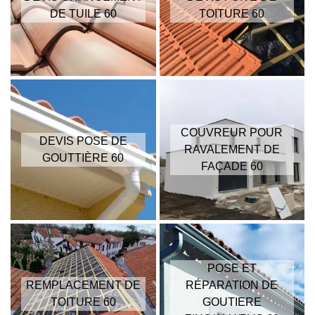
DE TUILE 60
TOITURE 60
COUVREUR POUR
DEVIS POSE DE
RAVALEMENT DE
GOUTTIÈRE 60
FAÇADE 60
POSE ET
REMPLACEMENT DE
RÉPARATION DE
TOITURE 60
GOUTIERE