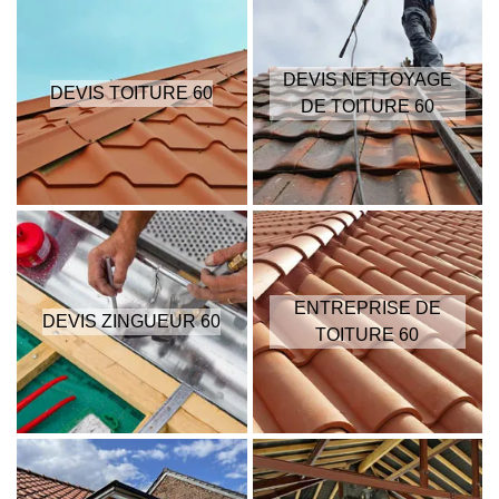
DEVIS NETTOYAGE
DEVIS TOITURE 60
DE TOITURE 60
ENTREPRISE DE
DEVIS ZINGUEUR 60
TOITURE 60