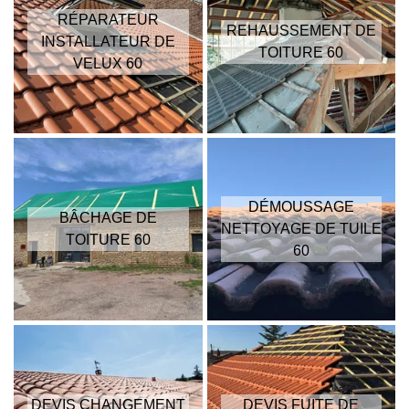
RÉPARATEUR
REHAUSSEMENT DE
INSTALLATEUR DE
TOITURE 60
VELUX 60
DÉMOUSSAGE
BÂCHAGE DE
NETTOYAGE DE TUILE
TOITURE 60
60
DEVIS CHANGEMENT
DEVIS FUITE DE