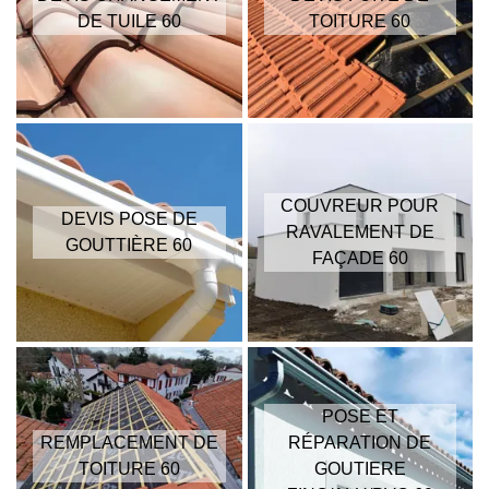
DE TUILE 60
TOITURE 60
COUVREUR POUR
DEVIS POSE DE
RAVALEMENT DE
GOUTTIÈRE 60
FAÇADE 60
POSE ET
REMPLACEMENT DE
RÉPARATION DE
TOITURE 60
GOUTIERE