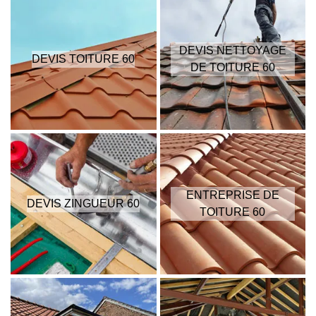
DEVIS NETTOYAGE
DEVIS TOITURE 60
DE TOITURE 60
ENTREPRISE DE
DEVIS ZINGUEUR 60
TOITURE 60