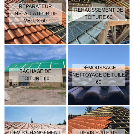
RÉPARATEUR
REHAUSSEMENT DE
INSTALLATEUR DE
TOITURE 60
VELUX 60
DÉMOUSSAGE
BÂCHAGE DE
NETTOYAGE DE TUILE
TOITURE 60
60
DEVIS CHANGEMENT
DEVIS FUITE DE