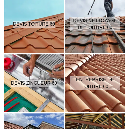
DEVIS NETTOYAGE
DEVIS TOITURE 60
DE TOITURE 60
ENTREPRISE DE
DEVIS ZINGUEUR 60
TOITURE 60