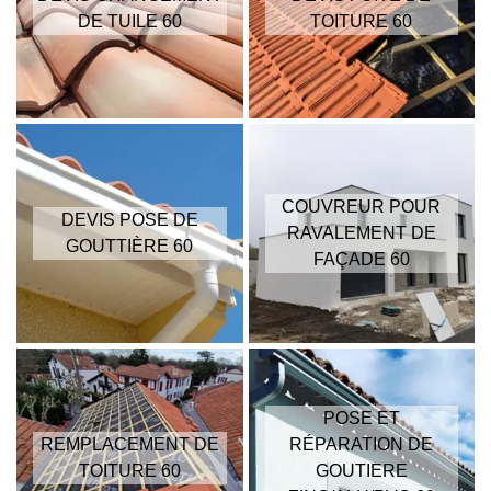
DE TUILE 60
TOITURE 60
COUVREUR POUR
DEVIS POSE DE
RAVALEMENT DE
GOUTTIÈRE 60
FAÇADE 60
POSE ET
REMPLACEMENT DE
RÉPARATION DE
TOITURE 60
GOUTIERE