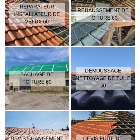
RÉPARATEUR
REHAUSSEMENT DE
INSTALLATEUR DE
TOITURE 60
VELUX 60
DÉMOUSSAGE
BÂCHAGE DE
NETTOYAGE DE TUILE
TOITURE 60
60
DEVIS CHANGEMENT
DEVIS FUITE DE