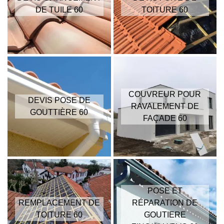
DE TUILE 60
TOITURE 60
COUVREUR POUR
DEVIS POSE DE
RAVALEMENT DE
GOUTTIÈRE 60
FAÇADE 60
POSE ET
REMPLACEMENT DE
RÉPARATION DE
TOITURE 60
GOUTIERE