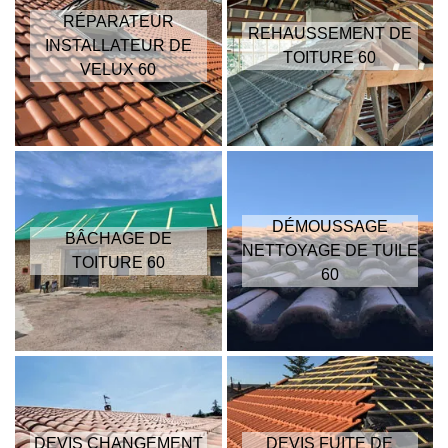
RÉPARATEUR
REHAUSSEMENT DE
INSTALLATEUR DE
TOITURE 60
VELUX 60
DÉMOUSSAGE
BÂCHAGE DE
NETTOYAGE DE TUILE
TOITURE 60
60
DEVIS CHANGEMENT
DEVIS FUITE DE