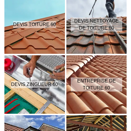
DEVIS NETTOYAGE
DEVIS TOITURE 60
DE TOITURE 60
ENTREPRISE DE
DEVIS ZINGUEUR 60
TOITURE 60