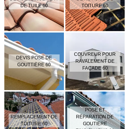
DE TUILE 60
TOITURE 60
COUVREUR POUR
DEVIS POSE DE
RAVALEMENT DE
GOUTTIÈRE 60
FAÇADE 60
POSE ET
REMPLACEMENT DE
RÉPARATION DE
TOITURE 60
GOUTIERE