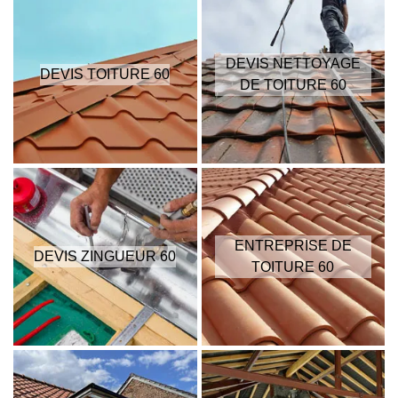
DEVIS NETTOYAGE
DEVIS TOITURE 60
DE TOITURE 60
ENTREPRISE DE
DEVIS ZINGUEUR 60
TOITURE 60