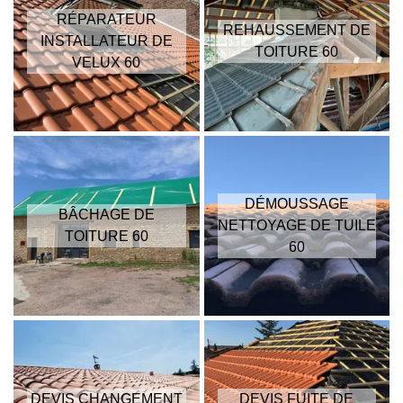
RÉPARATEUR
REHAUSSEMENT DE
INSTALLATEUR DE
TOITURE 60
VELUX 60
DÉMOUSSAGE
BÂCHAGE DE
NETTOYAGE DE TUILE
TOITURE 60
60
DEVIS CHANGEMENT
DEVIS FUITE DE